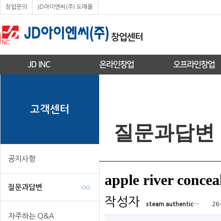
창업문의
JD아이엔씨(주) 도매몰
JD INC
온라인창업
오프라인창업
고객센터
질문과답변
공지사항
apple river concea
질문과답변
작성자
steam authentic…
26-
자주하는 Q&A